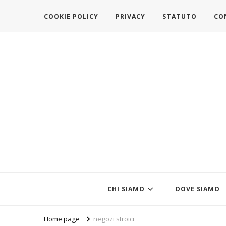
COOKIE POLICY
PRIVACY
STATUTO
CO
https://www.federazionemodait
l'associazione che veste l'Italia
CHI SIAMO
DOVE SIAMO
Home page
negozi stroici