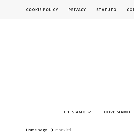
COOKIE POLICY
PRIVACY
STATUTO
CO
https://www.federazionemodait
l'associazione che veste l'Italia
CHI SIAMO
DOVE SIAMO
Home page
monx ltd