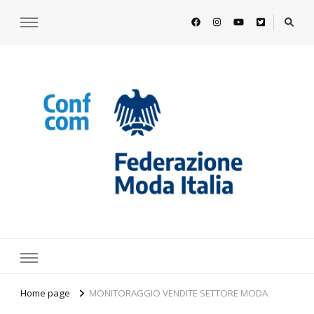
https://www.federazionemodaitalia.
l'associazione che veste l'Italia
Home page
MONITORAGGIO VENDITE SETTORE MODA