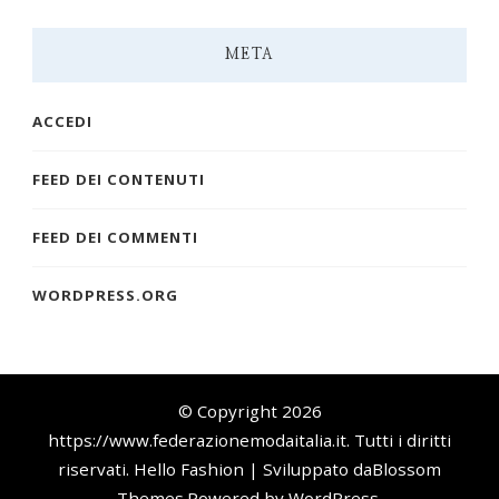
META
ACCEDI
FEED DEI CONTENUTI
FEED DEI COMMENTI
WORDPRESS.ORG
© Copyright 2026
https://www.federazionemodaitalia.it
. Tutti i diritti
riservati.
Hello Fashion | Sviluppato da
Blossom
Themes
.Powered by
WordPress
.