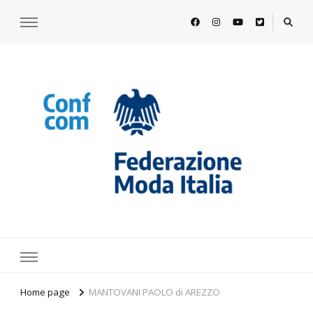
https://www.federazionemodaitalia.
l'associazione che veste l'Italia
Home page
MANTOVANI PAOLO di AREZZO