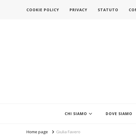
COOKIE POLICY
PRIVACY
STATUTO
CO
https://www.federazionemodait
l'associazione che veste l'Italia
CHI SIAMO
DOVE SIAMO
Home page
Giulia Favero