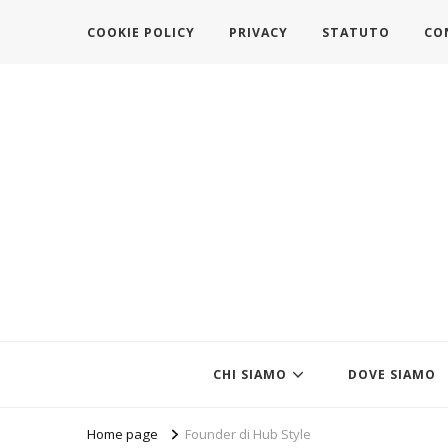
COOKIE POLICY
PRIVACY
STATUTO
CO
https://www.federazionemodait
l'associazione che veste l'Italia
CHI SIAMO
DOVE SIAMO
Home page
Founder di Hub Style