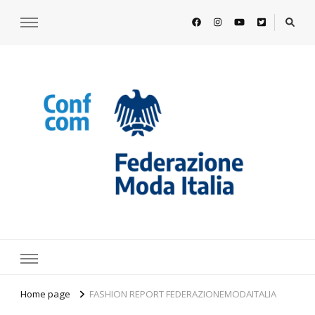
https://www.federazionemodaitalia.
l'associazione che veste l'Italia
Home page
FASHION REPORT FEDERAZIONEMODAITALIA