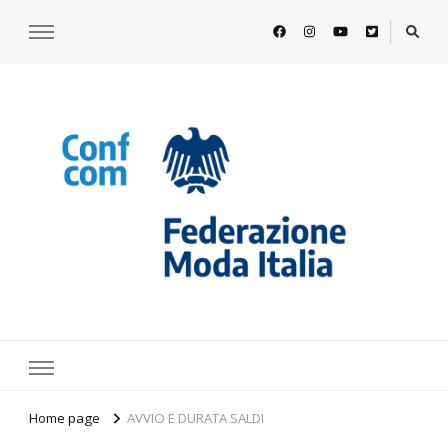
https://www.federazionemodaitalia.
l'associazione che veste l'Italia
Home page
AVVIO E DURATA SALDI