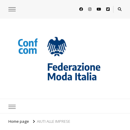
https://www.federazionemodaitalia.
l'associazione che veste l'Italia
Home page
AIUTI ALLE IMPRESE